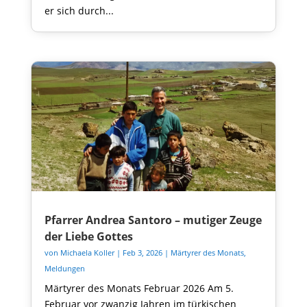
er sich durch...
Pfarrer Andrea Santoro – mutiger Zeuge
der Liebe Gottes
von
Michaela Koller
|
Feb 3, 2026
|
Märtyrer des Monats
,
Meldungen
Märtyrer des Monats Februar 2026 Am 5.
Februar vor zwanzig Jahren im türkischen