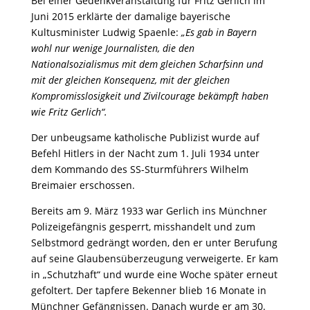
Bei einer Gedenkveranstaltung für Fritz Gerlich im
Juni 2015 erklärte der damalige bayerische
Kultusminister Ludwig Spaenle:
„Es gab in Bayern
wohl nur wenige Journalisten, die den
Nationalsozialismus mit dem gleichen Scharfsinn und
mit der gleichen Konsequenz, mit der gleichen
Kompromisslosigkeit und Zivilcourage bekämpft haben
wie Fritz Gerlich“.
Der unbeugsame katholische Publizist wurde auf
Befehl Hitlers in der Nacht zum 1. Juli 1934 unter
dem Kommando des SS-Sturmführers Wilhelm
Breimaier erschossen.
Bereits am 9. März 1933 war Gerlich ins Münchner
Polizeigefängnis gesperrt, misshandelt und zum
Selbstmord gedrängt worden, den er unter Berufung
auf seine Glaubensüberzeugung verweigerte. Er kam
in „Schutzhaft“ und wurde eine Woche später erneut
gefoltert. Der tapfere Bekenner blieb 16 Monate in
Münchner Gefängnissen. Danach wurde er am 30.